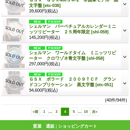
文字盤
[etc-036]
39,600円
(税込)
シェルマン パーペチュアルカレンダーミニ
ッツリピーター ２５周年限定
[shl-059]
145,200円
(税込)
シェルマン ワールドタイム ミニッツリピ
ーター クロワゾネ青文字盤
[shl-058]
297,000円
(税込)
ＧＳＸ ボラード ２００９ＴＣＦ グラン
ドコンプリケーション 黒文字盤
[etc-051]
94,600円
(税込)
(40件/94件)
...
...
«
前
1
3
4
5
10
次
»
質屋 通販
|
ショッピングカート