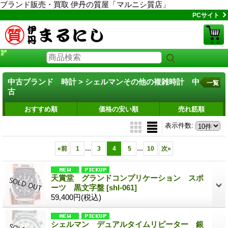
ブランド販売・買取 伊丹の質屋「マルニシ質店」
PCサイト
中古ブランド 時計 > シェルマンその他の複雑時計 中
一覧
古
おすすめ順
価格の安い順
売れ筋順
表示件数
:
...
...
«
前
1
3
4
5
10
次
»
天賞堂 グランドコンプリケーション スポ
ーツ 黒文字盤
[shl-061]
59,400円
(税込)
シェルマン デュアルタイムリピーター 銀