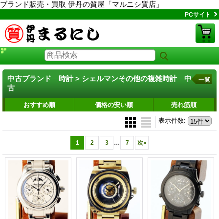
ブランド販売・買取 伊丹の質屋「マルニシ質店」
PCサイト
中古ブランド 時計 > シェルマンその他の複雑時計 中
一覧
古
おすすめ順
価格の安い順
売れ筋順
表示件数
:
...
1
2
3
7
次
»