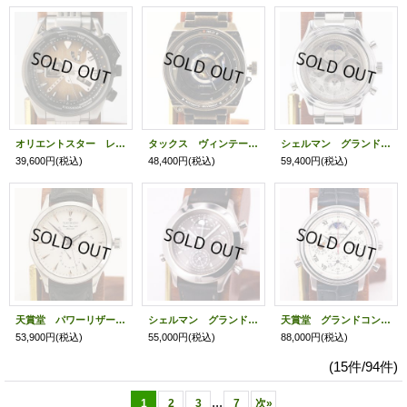
オリエントスター レトロフューチャー ＷＺ０１９１ＤＡ ギターモデル 茶文字盤
タックス ヴィンテージレンズ２ ＴＳ１８０３Ｋ 黒文字盤 １０周年限定
シェルマン グランドコンプリケーション 銀文字盤
39,600円
(税込)
48,400円
(税込)
59,400円
(税込)
天賞堂 パワーリザーブ ＴＥＮ－００９ 白文字盤
シェルマン グランドコンプリケーション 黒文字盤
天賞堂 グランドコンプリケーション ディズニーファンタジア限定 白文字盤
53,900円
(税込)
55,000円
(税込)
88,000円
(税込)
(15件/94件)
...
1
2
3
7
次
»