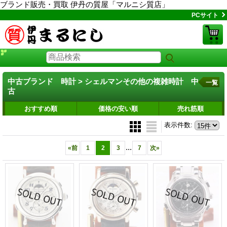
ブランド販売・買取 伊丹の質屋「マルニシ質店」
PCサイト
中古ブランド 時計 > シェルマンその他の複雑時計 中
一覧
古
おすすめ順
価格の安い順
売れ筋順
表示件数
:
...
«
前
1
2
3
7
次
»