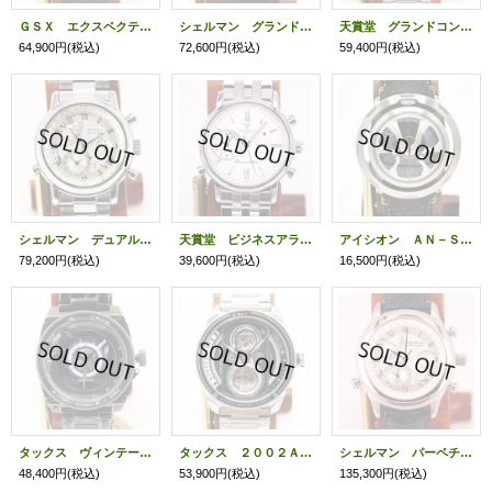
ＧＳＸ エクスペクテーション ＥＸＰ５０００ＧＴ グランドコンプリ 銀文字盤
シェルマン グランドコンプリケーション プレミアム 白文字盤
天賞堂 グランドコンプリケーション 黒文字盤
64,900円
(税込)
72,600円
(税込)
59,400円
(税込)
シェルマン デュアルタイムリピーター 銀文字盤
天賞堂 ビジネスアラーム 白文字盤
アイシオン ＡＮ－Ｓ０３ 回転ディスク式 黒文字盤
79,200円
(税込)
39,600円
(税込)
16,500円
(税込)
タックス ヴィンテージレンズ２ ＴＳ１８０３Ｋ 黒文字盤 １０周年限定
タックス ２００２Ａ－ＳＥＴ ２眼カメラ型 銀文字盤
シェルマン パーペチュアルカレンダーミニッツリピーター ２５周年限定 銀文字盤
48,400円
(税込)
53,900円
(税込)
135,300円
(税込)