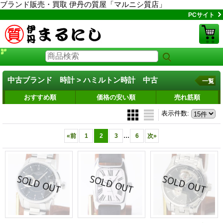
ブランド販売・買取 伊丹の質屋「マルニシ質店」
PCサイト
中古ブランド 時計 > ハミルトン時計 中古
一覧
おすすめ順
価格の安い順
売れ筋順
表示件数
:
...
«
前
1
2
3
6
次
»