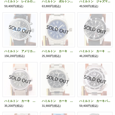
ハミルトン レイルロード Ｈ４０６１５０ 黒文字盤
ハミルトン ボルトンメカニカル Ｈ１３５１９０ 白文字盤
ハミルトン ジャズマスター ビューマチック Ｈ３２５６５１ 黒文字盤
59,400円
(税込)
63,800円
(税込)
49,500円
(税込)
ハミルトン アメリカンクラシック Ｈ３８４２９０ 黒文字盤 白インダイアル
ハミルトン カーキ Ｈ６４８１１０ 青文字盤
ハミルトン カーキ ネイビースキューバ Ｈ８２３３５０ 黒文字盤
156,200円
(税込)
25,300円
(税込)
46,200円
(税込)
ハミルトン カーキ フィールド Ｈ７０５９５０ カーキ文字盤
ハミルトン カーキ アビエーションクロノ Ｈ７６５１２０ 黒文字盤
ハミルトン カーキパイロット パイオニア Ｈ７６４５５０ ２つリューズ 黒文字盤
35,200円
(税込)
31,900円
(税込)
59,400円
(税込)