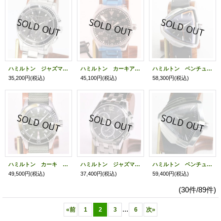
ハミルトン ジャズマスター クロノグラフ Ｈ３７５１２０ 黒文字盤
ハミルトン カーキアビエーション パイロットデイデイト Ｈ６４６１１０ 黒文字盤
ハミルトン ベンチュラ エルビス８０ Ｈ２４５５１０ 黒文字盤
35,200円
(税込)
45,100円
(税込)
58,300円
(税込)
ハミルトン カーキ ネイビー スキューバ Ｈ８２３７５０ カーキ文字盤
ハミルトン ジャズマスター クロノ Ｈ３２６１２０ 黒文字盤
ハミルトン ベンチュラＸＸＬ Ｈ２４６５５１ 黒文字盤
49,500円
(税込)
37,400円
(税込)
59,400円
(税込)
(30件/89件)
...
«
前
1
2
3
6
次
»